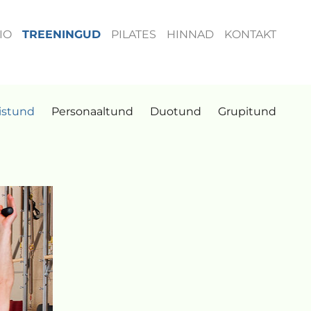
IO
TREENINGUD
PILATES
HINNAD
KONTAKT
istund
Personaaltund
Duotund
Grupitund