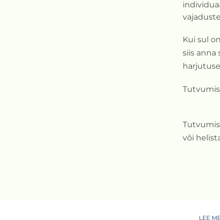
individua
vajaduste
Kui sul o
siis anna 
harjutuse
Tutvumis
Tutvumis
või helis
LEE M